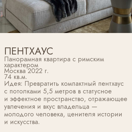
Панорамная квартира с римским
характером
Москва 2022 г.
74 кв.м.
Идея: Превратить компактный пентхаус
с потолками 5,5 метров в статусное
и эффектное пространство, отражающее
увлечения и вкус владельца —
молодого человека, ценителя истории
и искусства.
Задача: Подчеркнуть высоту потолков
и панорамные окна, создав интерьер,
который производит впечатление и при
этом функционален для жизни.
ПОСМОТРЕТЬ ПЛАН