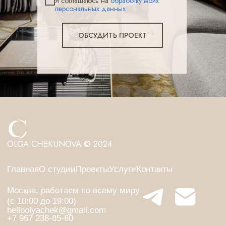
Я соглашаюсь на
обработку моих
персональных данных
ОБСУДИТЬ ПРОЕКТ
OLGA CHEKUNOVA © 2024
Главная
О студии
Проекты
Услуги
Контакты
Москва, работаем по всему миру
(с 10:00 до 19:00)
helloolyachek@gmail.com
+7 967 238-85-60
Политика конфиденциальности
Договор-оферта